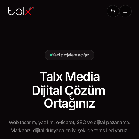
Yeni projelere açığız
Talx Media
Dijital
Çözüm
Ortağınız
Web tasarım, yazılım, e-ticaret, SEO ve dijital pazarlama.
Markanızı dijital dünyada en iyi şekilde temsil ediyoruz.