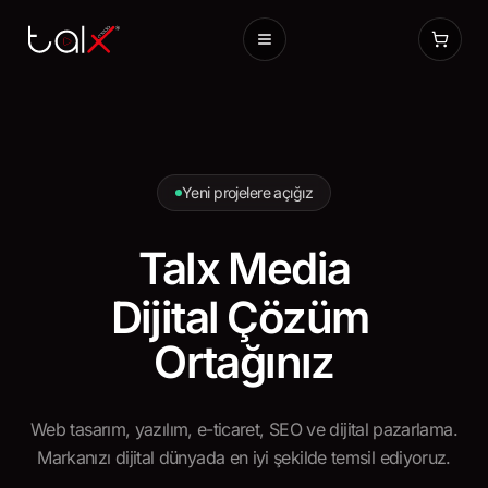
Yeni projelere açığız
Talx Media
Dijital
Çözüm
Ortağınız
Web tasarım, yazılım, e-ticaret, SEO ve dijital pazarlama.
Markanızı dijital dünyada en iyi şekilde temsil ediyoruz.